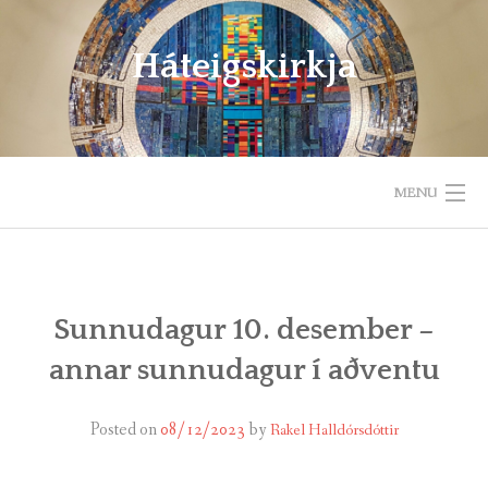
Skip
to
Háteigskirkja
content
MENU
HEIM
UM HÁTEIGSKIRKJU
Sunnudagur 10. desember –
annar sunnudagur í aðventu
HELGIHALD
BÖRN OG UNGLINGAR
Posted on
08/12/2023
by
Rakel Halldórsdóttir
GÆÐASTUNDIR