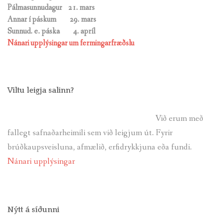
Pálmasunnudagur 21. mars
Annar í páskum 29. mars
Sunnud. e. páska
4. apríl
Nánari upplýsingar um fermingarfræðslu
Viltu leigja salinn?
Við erum með
fallegt safnaðarheimili sem við leigjum út. Fyrir
brúðkaupsveisluna, afmælið, erfidrykkjuna eða fundi.
Nánari upplýsingar
Nýtt á síðunni