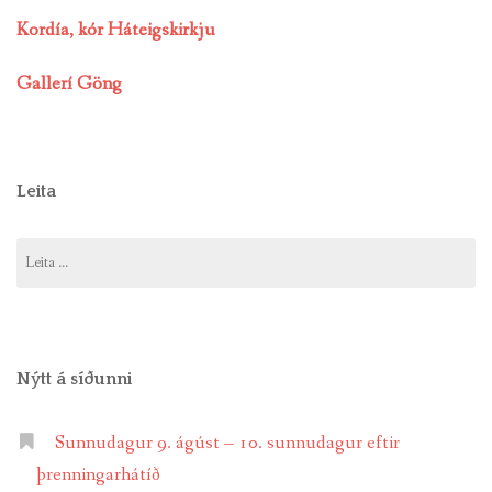
Kordía, kór Háteigskirkju
Gallerí Göng
Leita
Leita
að:
Nýtt á síðunni
Sunnudagur 9. ágúst – 10. sunnudagur eftir
þrenningarhátíð