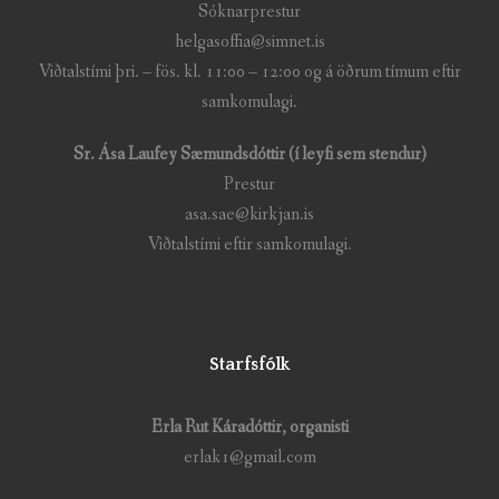
Sóknarprestur
helgasoffia@simnet.is
Viðtalstími þri. – fös. kl. 11:00 – 12:00 og á öðrum tímum eftir
samkomulagi.
Sr. Ása Laufey Sæmundsdóttir (í leyfi sem stendur)
Prestur
asa.sae@kirkjan.is
Viðtalstími eftir samkomulagi.
Starfsfólk
Erla Rut Káradóttir, organisti
erlak1@gmail.com