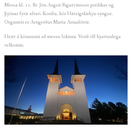
Messa kl. 11. Sr. Jón Ásgeir Sigurvinsson prédikar og
TÓNLIST
þjónar fyrir altari. Kordía, kór Háteigskirkju syngur.
Organisti er Arngerður María Árnadóttir.
GALLERÍ GÖNG
Heitt á könnunni að messu lokinni. Verið öll hjartanlega
velkomin.