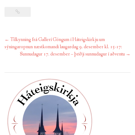
Post
←
Tilkynning frá Gallerí Göngum í Háteigskirkju um
navigation
sýningaropnun næstkomandi laugardag 9. desember kl. 15-17:
Sunnudagur 17. desember – þriðji sunnudagur í aðventu
→