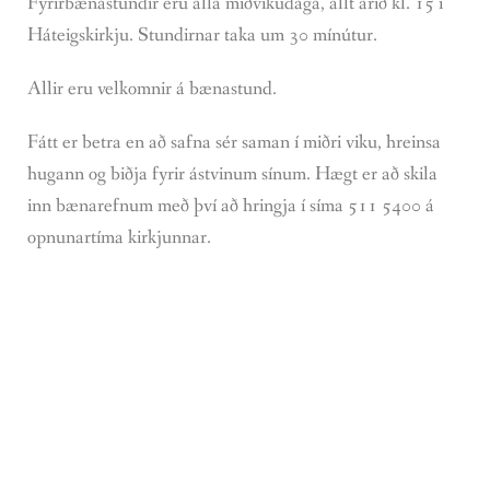
Fyrirbænastundir eru alla miðvikudaga, allt árið kl. 15 í
Háteigskirkju. Stundirnar taka um 30 mínútur.
Allir eru velkomnir á bænastund.
Fátt er betra en að safna sér saman í miðri viku, hreinsa
hugann og biðja fyrir ástvinum sínum. Hægt er að skila
inn bænarefnum með því að hringja í síma 511 5400 á
opnunartíma kirkjunnar.