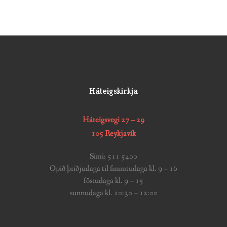
Háteigskirkja
Háteigsvegi 27 – 29
105 Reykjavík
Sími: 511 5400
Opið þriðjudaga til fimmtudaga kl. 9 – 16
föstudaga kl. 9 – 15
sunnudaga kl. 10:30 – 12:00