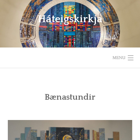
Háteigskirkja
MENU
HEIM
UM HÁTEIGSKIRKJU
Bænastundir
HELGIHALD
BÖRN OG UNGLINGAR
GÆÐASTUNDIR