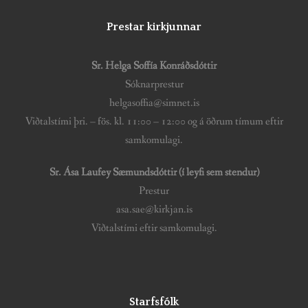
Prestar kirkjunnar
Sr. Helga Soffía Konráðsdóttir
Sóknarprestur
helgasoffia@simnet.is
Viðtalstími þri. – fös. kl. 11:00 – 12:00 og á öðrum tímum eftir
samkomulagi.
Sr. Ása Laufey Sæmundsdóttir (í leyfi sem stendur)
Prestur
asa.sae@kirkjan.is
Viðtalstími eftir samkomulagi.
Starfsfólk