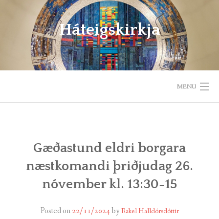
Skip
to
Háteigskirkja
content
MENU
HEIM
UM HÁTEIGSKIRKJU
Gæðastund eldri borgara
næstkomandi þriðjudag 26.
HELGIHALD
nóvember kl. 13:30-15
BÖRN OG UNGLINGAR
Posted on
22/11/2024
by
Rakel Halldórsdóttir
GÆÐASTUNDIR