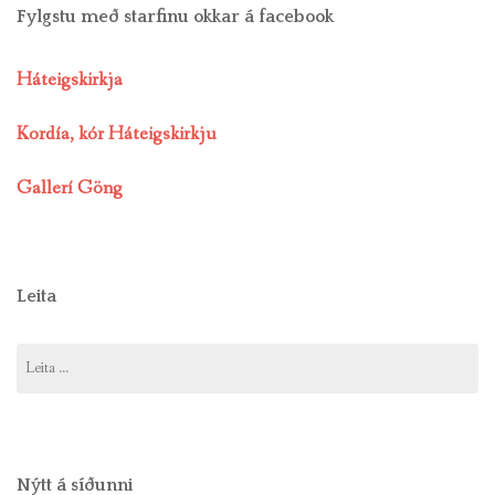
Fylgstu með starfinu okkar á facebook
Háteigskirkja
Kordía, kór Háteigskirkju
Gallerí Göng
Leita
Leita
að:
Nýtt á síðunni