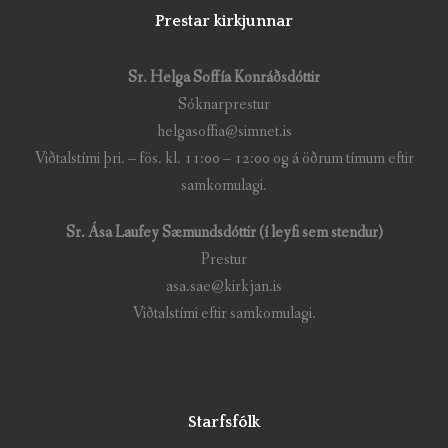
Prestar kirkjunnar
Sr. Helga Soffía Konráðsdóttir
Sóknarprestur
helgasoffia@simnet.is
Viðtalstími þri. – fös. kl. 11:00 – 12:00 og á öðrum tímum eftir
samkomulagi.
Sr. Ása Laufey Sæmundsdóttir (í leyfi sem stendur)
Prestur
asa.sae@kirkjan.is
Viðtalstími eftir samkomulagi.
Starfsfólk