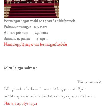
Fermingardagar vorið 2027 verða eftirfarandi:
Pálmasunnudagur 21. mars
Annar í páskum 29. mars
Sunnud. e. páska
4. apríl
Nánari upplýsingar um fermingarfræðslu
Viltu leigja salinn?
Við erum með
fallegt safnaðarheimili sem við leigjum út. Fyrir
brúðkaupsveisluna, afmælið, erfidrykkjuna eða fundi.
Nánari upplýsingar