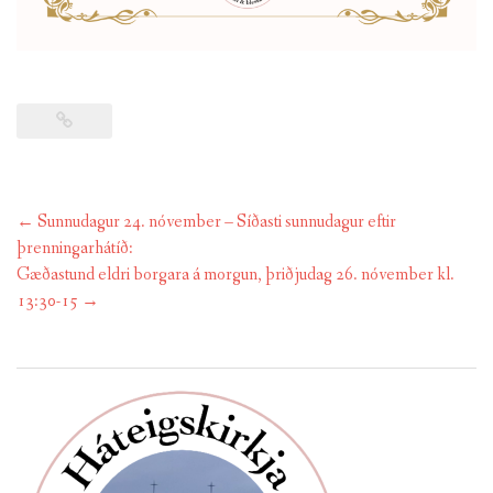
Post
←
Sunnudagur 24. nóvember – Síðasti sunnudagur eftir
navigation
þrenningarhátíð:
Gæðastund eldri borgara á morgun, þriðjudag 26. nóvember kl.
13:30-15
→