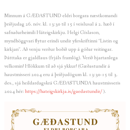
TÓNLIST
Minnum á GÆÐASTUND eldri borgara næstkomandi
GALLERÍ GÖNG
þriðjudag 26. nóv. kl. 13:30 til 15 í veislusal á 2. hæð í
safnaðarheimili Háteigskirkju. Helgi Gíslason,
myndhöggvari flytur erindi undir yfirskriftinni “Listin og
kirkjan”. Að venju verður boðið upp á góðar veitingar.
Þátttaka er gjaldlaus (frjáls framlög). Verið hjartanlega
velkomin! Hlökkum til að sjá ykkur! (Gæðastundir á
haustmisseri 2024 eru á þriðjudögum kl. 13:30-15 til 3.
des., sjá heildardagskrá GÆÐASTUNDA haustmisseris
2024 hér:
https://hateigskirkja.is/gaedastundir/
).