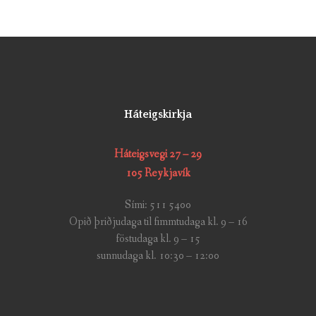
Háteigskirkja
Háteigsvegi 27 – 29
105 Reykjavík
Sími: 511 5400
Opið þriðjudaga til fimmtudaga kl. 9 – 16
föstudaga kl. 9 – 15
sunnudaga kl. 10:30 – 12:00