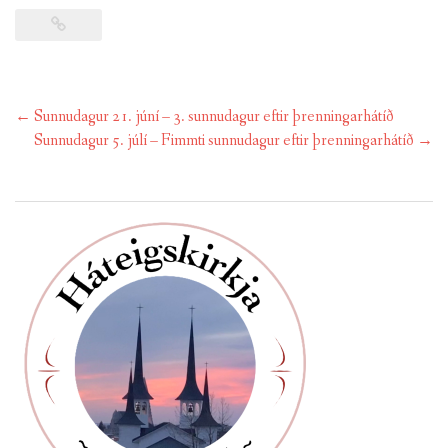
Post
←
Sunnudagur 21. júní – 3. sunnudagur eftir þrenningarhátíð
navigation
Sunnudagur 5. júlí – Fimmti sunnudagur eftir þrenningarhátíð
→