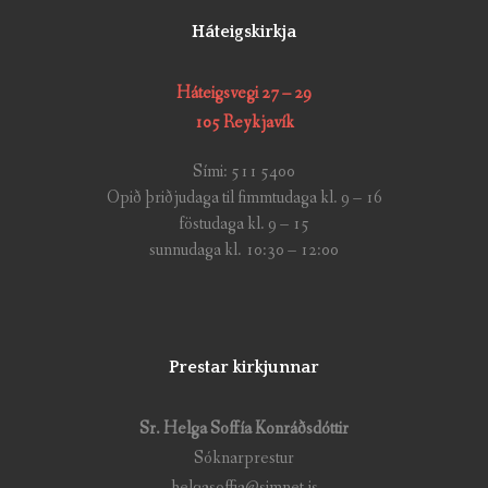
Háteigskirkja
Háteigsvegi 27 – 29
105 Reykjavík
Sími: 511 5400
Opið þriðjudaga til fimmtudaga kl. 9 – 16
föstudaga kl. 9 – 15
sunnudaga kl. 10:30 – 12:00
Prestar kirkjunnar
Sr. Helga Soffía Konráðsdóttir
Sóknarprestur
helgasoffia@simnet.is