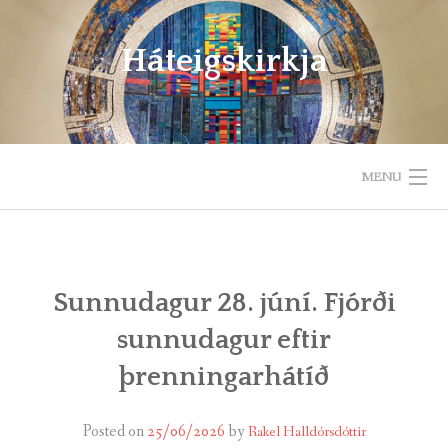
Skip
to
Háteigskirkja
content
MENU
HEIM
UM HÁTEIGSKIRKJU
Sunnudagur 28. júní. Fjórði
sunnudagur eftir
HELGIHALD
þrenningarhátíð
BÖRN OG UNGLINGAR
Posted on
25/06/2026
by
Rakel Halldórsdóttir
GÆÐASTUNDIR