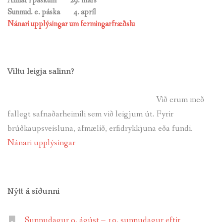
Annar í páskum 29. mars
Sunnud. e. páska
4. apríl
Nánari upplýsingar um fermingarfræðslu
Viltu leigja salinn?
Við erum með
fallegt safnaðarheimili sem við leigjum út. Fyrir
brúðkaupsveisluna, afmælið, erfidrykkjuna eða fundi.
Nánari upplýsingar
Nýtt á síðunni
Sunnudagur 9. ágúst – 10. sunnudagur eftir