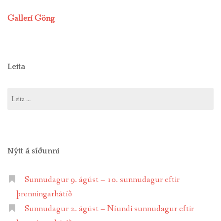
Gallerí Göng
Leita
Leita
að:
Nýtt á síðunni
Sunnudagur 9. ágúst – 10. sunnudagur eftir
þrenningarhátíð
Sunnudagur 2. ágúst – Níundi sunnudagur eftir