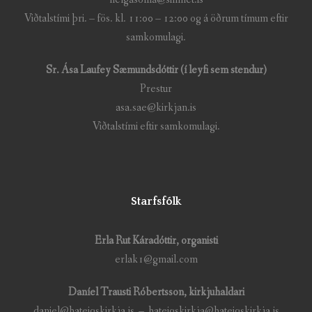
Viðtalstími þri. – fös. kl. 11:00 – 12:00 og á öðrum tímum eftir
samkomulagi.
Sr. Ása Laufey Sæmundsdóttir (í leyfi sem stendur)
Prestur
asa.sae@kirkjan.is
Viðtalstími eftir samkomulagi.
Starfsfólk
Erla Rut Káradóttir, organisti
erlak1@gmail.com
Daníel Trausti Róbertsson, kirkjuhaldari
daniel@hateigskirkja.is – hateigskirkja@hateigskirkja.is