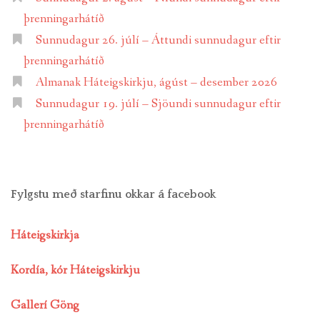
þrenningarhátíð
Sunnudagur 26. júlí – Áttundi sunnudagur eftir
þrenningarhátíð
Almanak Háteigskirkju, ágúst – desember 2026
Sunnudagur 19. júlí – Sjöundi sunnudagur eftir
þrenningarhátíð
Fylgstu með starfinu okkar á facebook
Háteigskirkja
Kordía, kór Háteigskirkju
Gallerí Göng