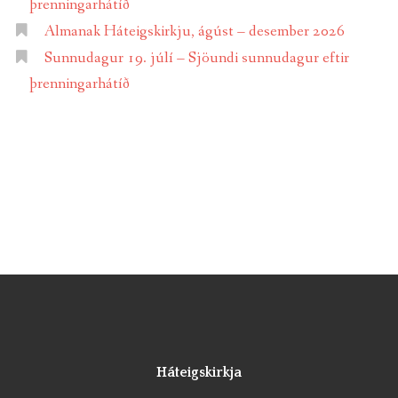
þrenningarhátíð
Almanak Háteigskirkju, ágúst – desember 2026
Sunnudagur 19. júlí – Sjöundi sunnudagur eftir
þrenningarhátíð
Háteigskirkja