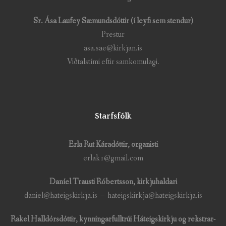
Sr. Ása Laufey Sæmundsdóttir (í leyfi sem stendur)
Prestur
asa.sae@kirkjan.is
Viðtalstími eftir samkomulagi.
Starfsfólk
Erla Rut Káradóttir, organisti
erlak1@gmail.com
Daníel Trausti Róbertsson, kirkjuhaldari
daniel@hateigskirkja.is – hateigskirkja@hateigskirkja.is
Rakel Halldórsdóttir, kynningarfulltrúi Háteigskirkju og rekstrar-