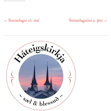
Post
←
Sunnudagur 26. maí
Sunnudagurinn 9. júní
→
navigation