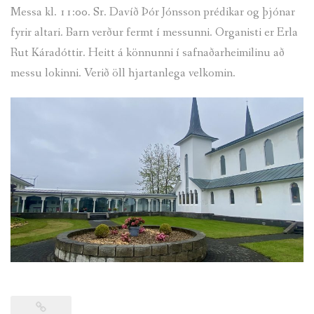
Messa kl. 11:00. Sr. Davíð Þór Jónsson prédikar og þjónar
TÓNLIST
fyrir altari. Barn verður fermt í messunni. Organisti er Erla
Rut Káradóttir. Heitt á könnunni í safnaðarheimilinu að
GALLERÍ GÖNG
messu lokinni. Verið öll hjartanlega velkomin.