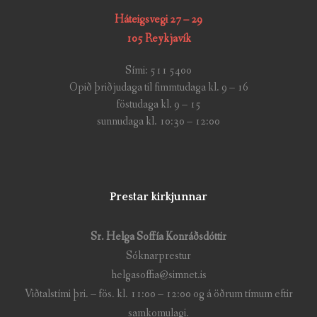
Háteigsvegi 27 – 29
105 Reykjavík
Sími: 511 5400
Opið þriðjudaga til fimmtudaga kl. 9 – 16
föstudaga kl. 9 – 15
sunnudaga kl. 10:30 – 12:00
Prestar kirkjunnar
Sr. Helga Soffía Konráðsdóttir
Sóknarprestur
helgasoffia@simnet.is
Viðtalstími þri. – fös. kl. 11:00 – 12:00 og á öðrum tímum eftir
samkomulagi.