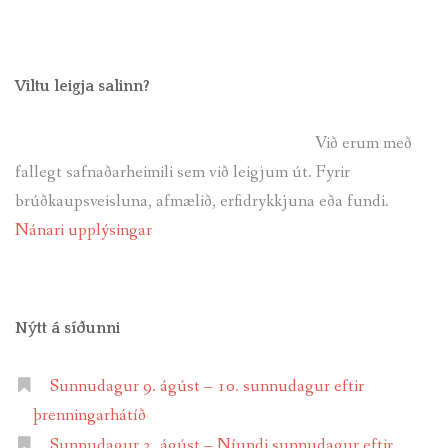
Viltu leigja salinn?
Við erum með
fallegt safnaðarheimili sem við leigjum út. Fyrir
brúðkaupsveisluna, afmælið, erfidrykkjuna eða fundi.
Nánari upplýsingar
Nýtt á síðunni
Sunnudagur 9. ágúst – 10. sunnudagur eftir
þrenningarhátíð
Sunnudagur 2. ágúst – Níundi sunnudagur eftir