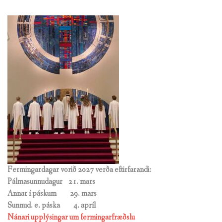
Fermingardagar vorið 2027 verða eftirfarandi:
Pálmasunnudagur 21. mars
Annar í páskum 29. mars
Sunnud. e. páska
4. apríl
Nánari upplýsingar um fermingarfræðslu