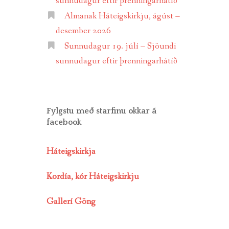
sunnudagur eftir þrenningarhátíð
Almanak Háteigskirkju, ágúst –
desember 2026
Sunnudagur 19. júlí – Sjöundi
sunnudagur eftir þrenningarhátíð
Fylgstu með starfinu okkar á
facebook
Háteigskirkja
Kordía, kór Háteigskirkju
Gallerí Göng