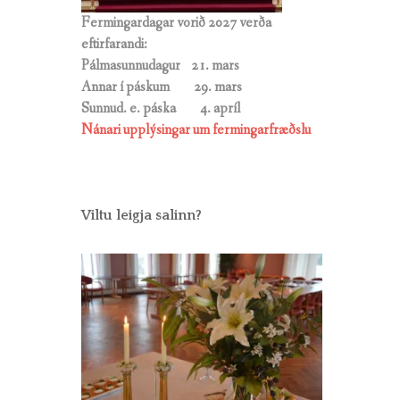
Fermingardagar vorið 2027 verða
eftirfarandi:
Pálmasunnudagur 21. mars
Annar í páskum 29. mars
Sunnud. e. páska
4. apríl
Nánari upplýsingar um fermingarfræðslu
Viltu leigja salinn?