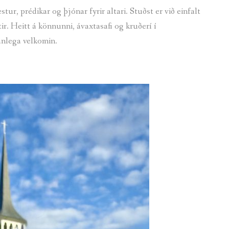
tur, prédikar og þjónar fyrir altari. Stuðst er við einfalt
. Heitt á könnunni, ávaxtasafi og kruðerí í
anlega velkomin.