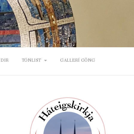
DIR
TÓNLIST
GALLERÍ GÖNG
KORDÍA, KÓR HÁTEIGSKIRKJU
BARNA- OG UNGLINGAKÓR
ORGEL HÁTEIGSKIRKJU