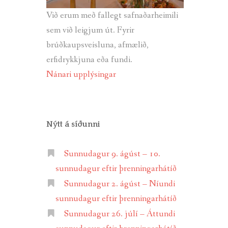
Við erum með fallegt safnaðarheimili
sem við leigjum út. Fyrir
brúðkaupsveisluna, afmælið,
erfidrykkjuna eða fundi.
Nánari upplýsingar
Nýtt á síðunni
Sunnudagur 9. ágúst – 10.
sunnudagur eftir þrenningarhátíð
Sunnudagur 2. ágúst – Níundi
sunnudagur eftir þrenningarhátíð
Sunnudagur 26. júlí – Áttundi