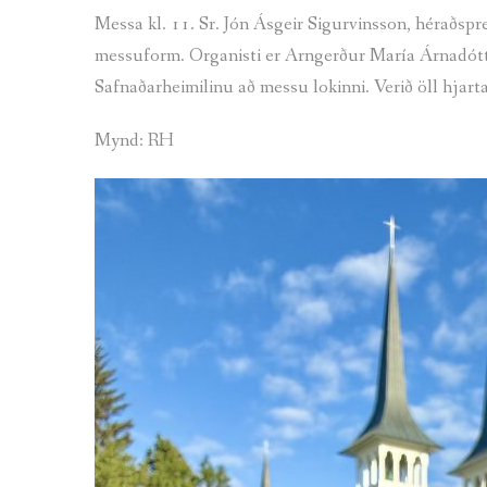
Messa kl. 11. Sr. Jón Ásgeir Sigurvinsson, héraðspres
messuform. Organisti er Arngerður María Árnadóttir
Safnaðarheimilinu að messu lokinni. Verið öll hjart
Mynd: RH