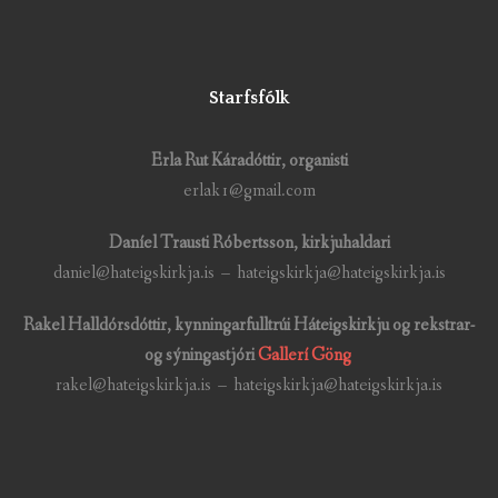
Starfsfólk
Erla Rut Káradóttir, organisti
erlak1@gmail.com
Daníel Trausti Róbertsson, kirkjuhaldari
daniel@hateigskirkja.is – hateigskirkja@hateigskirkja.is
Rakel Halldórsdóttir, kynningarfulltrúi Háteigskirkju og rekstrar-
og sýningastjóri
Gallerí Göng
rakel@hateigskirkja.is – hateigskirkja@hateigskirkja.is