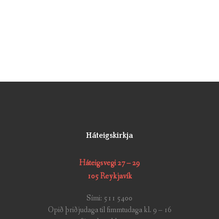
Háteigskirkja
Háteigsvegi 27 – 29
105 Reykjavík
Sími: 511 5400
Opið þriðjudaga til fimmtudaga kl. 9 – 16