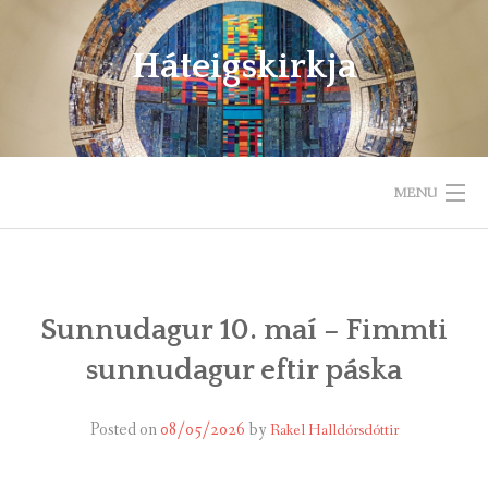
Skip
to
Háteigskirkja
content
MENU
HEIM
UM HÁTEIGSKIRKJU
Sunnudagur 10. maí – Fimmti
sunnudagur eftir páska
HELGIHALD
BÖRN OG UNGLINGAR
Posted on
08/05/2026
by
Rakel Halldórsdóttir
GÆÐASTUNDIR