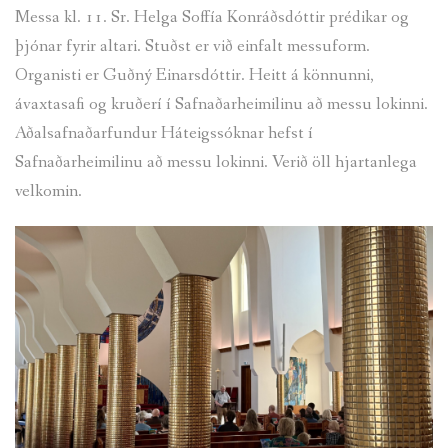
Messa kl. 11. Sr. Helga Soffía Konráðsdóttir prédikar og
TÓNLIST
þjónar fyrir altari. Stuðst er við einfalt messuform.
Organisti er Guðný Einarsdóttir. Heitt á könnunni,
GALLERÍ GÖNG
ávaxtasafi og kruðerí í Safnaðarheimilinu að messu lokinni.
Aðalsafnaðarfundur Háteigssóknar hefst í
Safnaðarheimilinu að messu lokinni. Verið öll hjartanlega
velkomin.