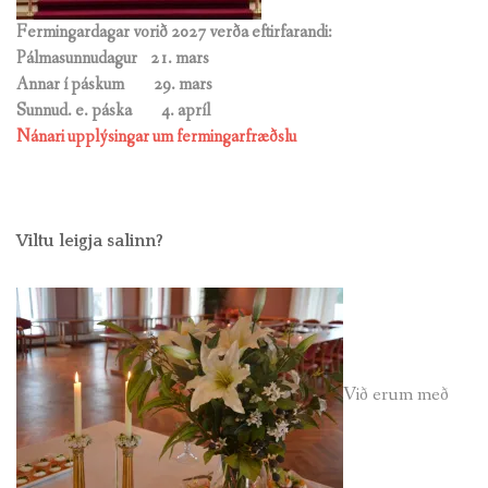
Fermingardagar vorið 2027 verða eftirfarandi:
Pálmasunnudagur 21. mars
Annar í páskum 29. mars
Sunnud. e. páska
4. apríl
Nánari upplýsingar um fermingarfræðslu
Viltu leigja salinn?
Við erum með