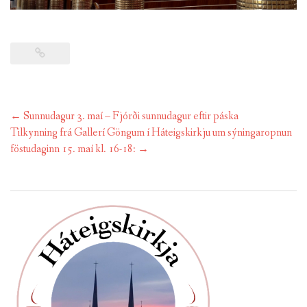
Post
←
Sunnudagur 3. maí – Fjórði sunnudagur eftir páska
navigation
Tilkynning frá Gallerí Göngum í Háteigskirkju um sýningaropnun
föstudaginn 15. maí kl. 16-18:
→