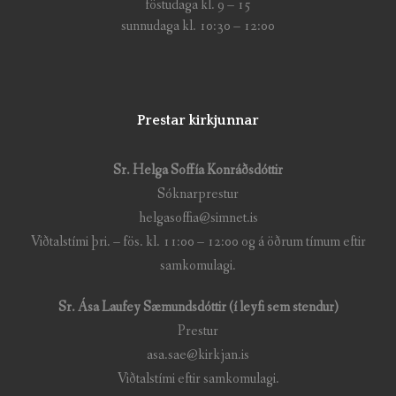
föstudaga kl. 9 – 15
sunnudaga kl. 10:30 – 12:00
Prestar kirkjunnar
Sr. Helga Soffía Konráðsdóttir
Sóknarprestur
helgasoffia@simnet.is
Viðtalstími þri. – fös. kl. 11:00 – 12:00 og á öðrum tímum eftir
samkomulagi.
Sr. Ása Laufey Sæmundsdóttir (í leyfi sem stendur)
Prestur
asa.sae@kirkjan.is
Viðtalstími eftir samkomulagi.