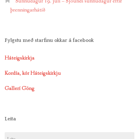
Sunnudagur 19. júlí – Sjöundi sunnudagur eftir
þrenningarhátíð
Fylgstu með starfinu okkar á facebook
Háteigskirkja
Kordía, kór Háteigskirkju
Gallerí Göng
Leita
Leita