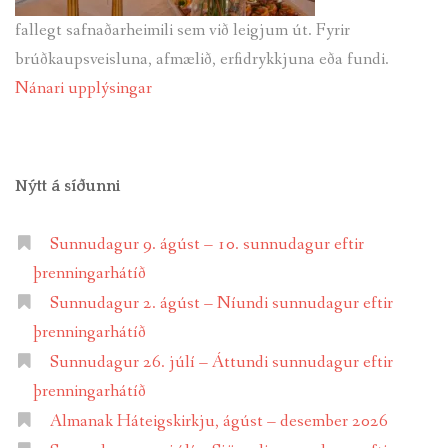
fallegt safnaðarheimili sem við leigjum út. Fyrir
brúðkaupsveisluna, afmælið, erfidrykkjuna eða fundi.
Nánari upplýsingar
Nýtt á síðunni
Sunnudagur 9. ágúst – 10. sunnudagur eftir
þrenningarhátíð
Sunnudagur 2. ágúst – Níundi sunnudagur eftir
þrenningarhátíð
Sunnudagur 26. júlí – Áttundi sunnudagur eftir
þrenningarhátíð
Almanak Háteigskirkju, ágúst – desember 2026