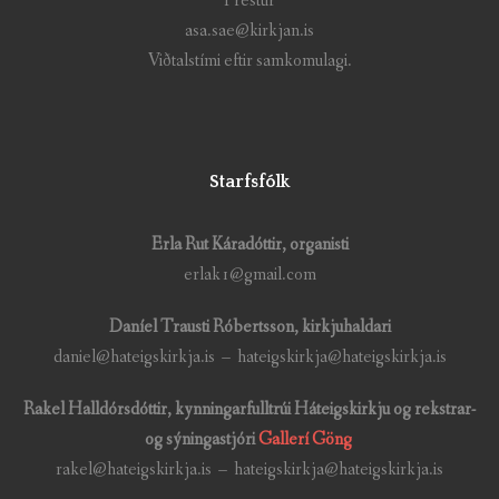
Prestur
asa.sae@kirkjan.is
Viðtalstími eftir samkomulagi.
Starfsfólk
Erla Rut Káradóttir, organisti
erlak1@gmail.com
Daníel Trausti Róbertsson, kirkjuhaldari
daniel@hateigskirkja.is – hateigskirkja@hateigskirkja.is
Rakel Halldórsdóttir, kynningarfulltrúi Háteigskirkju og rekstrar-
og sýningastjóri
Gallerí Göng
rakel@hateigskirkja.is – hateigskirkja@hateigskirkja.is