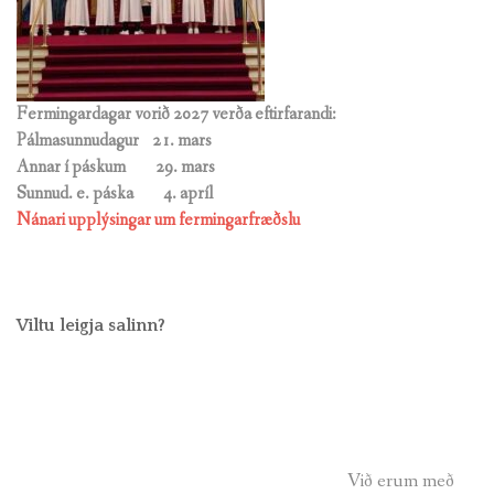
Fermingardagar vorið 2027 verða eftirfarandi:
Pálmasunnudagur 21. mars
Annar í páskum 29. mars
Sunnud. e. páska
4. apríl
Nánari upplýsingar um fermingarfræðslu
Viltu leigja salinn?
Við erum með