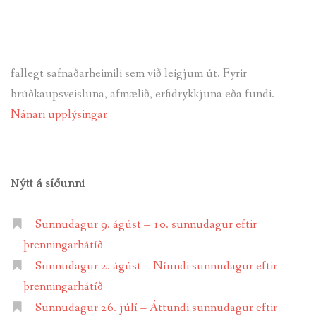
fallegt safnaðarheimili sem við leigjum út. Fyrir
brúðkaupsveisluna, afmælið, erfidrykkjuna eða fundi.
Nánari upplýsingar
Nýtt á síðunni
Sunnudagur 9. ágúst – 10. sunnudagur eftir
þrenningarhátíð
Sunnudagur 2. ágúst – Níundi sunnudagur eftir
þrenningarhátíð
Sunnudagur 26. júlí – Áttundi sunnudagur eftir