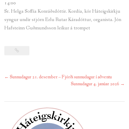
14:00
Sr. Helga Soffía Konráðsdóttir. Kordía, kór Háteigskirkju
syngur undir stjórn Erlu Rutar Káradóttur, organista. Jón
Hafsteinn Guðmundsson leikur á trompet
Post
←
Sunnudagur 21. desember – Fjórði sunnudagur í aðventu
navigation
Sunnudagur 4. janúar 2026
→