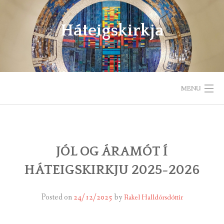
Skip
to
Háteigskirkja
content
MENU
HEIM
UM HÁTEIGSKIRKJU
JÓL OG ÁRAMÓT Í
HÁTEIGSKIRKJU 2025-2026
HELGIHALD
BÖRN OG UNGLINGAR
Posted on
24/12/2025
by
Rakel Halldórsdóttir
GÆÐASTUNDIR