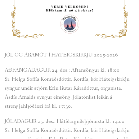
JÓL OG ÁRAMÓT Í HÁTEIGSKIRKJU 2025-2026
AÐFANGADAGUR 24. des.: Aftansöngur kl. 18:00
Sr. Helga Soffía Konráðsdóttir. Kordía, kór Háteigskirkju
syngur undir stjórn Erlu Rutar Káradóttur, organista.
Ásdís Arnalds syngur einsöng. Jólatónlist leikin á
strengjahljóðfæri frá kl. 17:30.
JÓLADAGUR 25. des.: Hátíðarguðsþjónusta kl. 14:00
Sr. Helga Soffía Konráðsdóttir. Kordía, kór Háteigskirkju