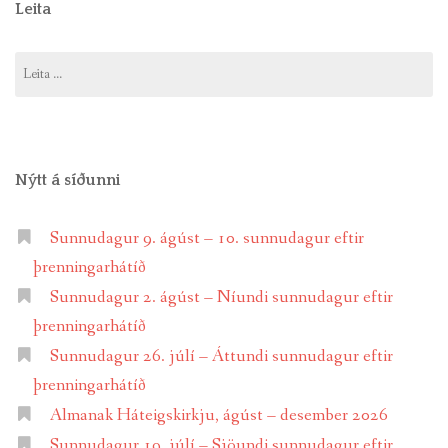
Leita
Leita
að:
Nýtt á síðunni
Sunnudagur 9. ágúst – 10. sunnudagur eftir
þrenningarhátíð
Sunnudagur 2. ágúst – Níundi sunnudagur eftir
þrenningarhátíð
Sunnudagur 26. júlí – Áttundi sunnudagur eftir
þrenningarhátíð
Almanak Háteigskirkju, ágúst – desember 2026
Sunnudagur 19. júlí – Sjöundi sunnudagur eftir