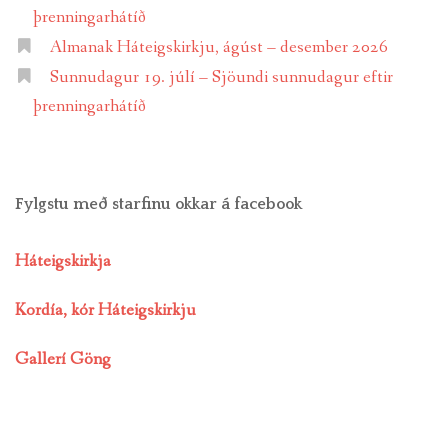
þrenningarhátíð
Almanak Háteigskirkju, ágúst – desember 2026
Sunnudagur 19. júlí – Sjöundi sunnudagur eftir
þrenningarhátíð
Fylgstu með starfinu okkar á facebook
Háteigskirkja
Kordía, kór Háteigskirkju
Gallerí Göng