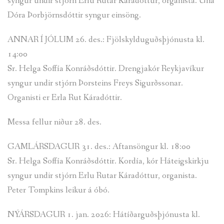
syngur undir stjórn Erlu Rutar Káradóttur, organista. Una
Dóra Þorbjörnsdóttir syngur einsöng.
ANNAR Í JÓLUM 26. des.: Fjölskylduguðsþjónusta kl.
14:00
Sr. Helga Soffía Konráðsdóttir. Drengjakór Reykjavíkur
syngur undir stjórn Þorsteins Freys Sigurðssonar.
Organisti er Erla Rut Káradóttir.
Messa fellur niður 28. des.
GAMLÁRSDAGUR 31. des.: Aftansöngur kl. 18:00
Sr. Helga Soffía Konráðsdóttir. Kordía, kór Háteigskirkju
syngur undir stjórn Erlu Rutar Káradóttur, organista.
Peter Tompkins leikur á óbó.
NÝÁRSDAGUR 1. jan. 2026: Hátíðarguðsþjónusta kl.