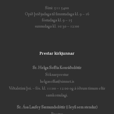
Sími: 511 5400
Opið þriðjudaga til fimmtudaga kl. 9 – 16
föstudaga kl. 9 – 15
sunnudaga kl. 10:30 – 12:00
Prestar kirkjunnar
Sr. Helga Soffía Konráðsdóttir
Sóknarprestur
helgasoffia@simnet.is
Viðtalstími þri. – fös. kl. 11:00 – 12:00 og á öðrum tímum eftir
samkomulagi.
Sr. Ása Laufey Sæmundsdóttir (í leyfi sem stendur)