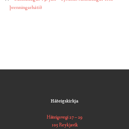
þrenningarhátíð
Háteigskirkja
Háteigsvegi 27 – 29
105 Reykjavík