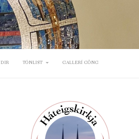
DIR
TÓNLIST
GALLERÍ GÖNG
KORDÍA, KÓR HÁTEIGSKIRKJU
BARNA- OG UNGLINGAKÓR
ORGEL HÁTEIGSKIRKJU