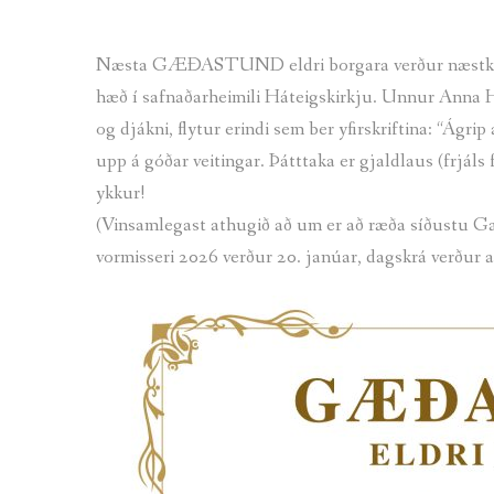
Næsta GÆÐASTUND eldri borgara verður næstkomandi
hæð í safnaðarheimili Háteigskirkju. Unnur Anna H
og djákni, flytur erindi sem ber yfirskriftina: “Ágr
upp á góðar veitingar. Þátttaka er gjaldlaus (frjáls
ykkur!
(Vinsamlegast athugið að um er að ræða síðustu G
vormisseri 2026 verður 20. janúar, dagskrá verður a