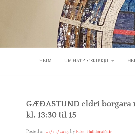
Skip
to
content
HEIM
UM HÁTEIGSKIRKJU
HE
PRESTAR OG STARFSFÓLK
GU
HÁTEIGSKIRKJA – SAGA, BYGG
BÆ
GÆÐASTUND eldri borgara n
SÓKNARNEFND HÁTEIGSKIRKJ
HE
kl. 13:30 til 15
VILTU STYRKJA HÁTEIGSKIRKJ
Posted on
21/11/2025
by
Rakel Halldórsdóttir