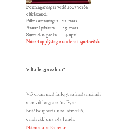
Fermingardagar vorið 2027 verða
eftirfarandi:
Pálmasunnudagur 21. mars
Annar í páskum 29. mars
Sunnud. e. páska
4. apríl
Nánari upplýsingar um fermingarfræðslu
Viltu leigja salinn?
Við erum með fallegt safnaðarheimili
sem við leigjum út. Fyrir
brúðkaupsveisluna, afmælið,
erfidrykkjuna eða fundi.
Nánari upplýsingar