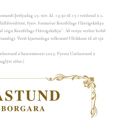
 þriðjudag 25. nóv. kl. 13:30 til 15 í veislusal á 2.
alldórsdóttir, fyrrv. formaõur Kvenfélags Háteigskirkju
ip af sögu Kvenfélags Háteigskirkju”. Að venju verður boðið
 framlög). Verið hjartanlega velkomin! Hlökkum til að sjá
æðastund á haustmisseri 2025. Fyrsta Gæðastund á
uglýst síðar.)