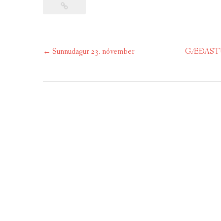
Post
←
Sunnudagur 23. nóvember
GÆÐASTUND 
navigation