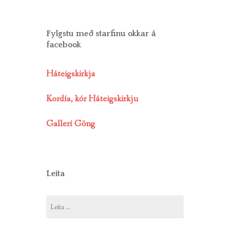
Fylgstu með starfinu okkar á
facebook
Háteigskirkja
Kordía, kór Háteigskirkju
Gallerí Göng
Leita
Leita
að: