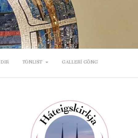
DIR
TÓNLIST
GALLERÍ GÖNG
KORDÍA, KÓR HÁTEIGSKIRKJU
BARNA- OG UNGLINGAKÓR
ORGEL HÁTEIGSKIRKJU