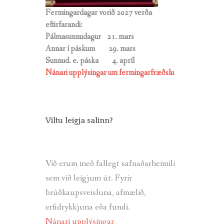
Fermingardagar vorið 2027 verða
eftirfarandi:
Pálmasunnudagur 21. mars
Annar í páskum 29. mars
Sunnud. e. páska
4. apríl
Nánari upplýsingar um fermingarfræðslu
Viltu leigja salinn?
Við erum með fallegt safnaðarheimili
sem við leigjum út. Fyrir
brúðkaupsveisluna, afmælið,
erfidrykkjuna eða fundi.
Nánari upplýsingar