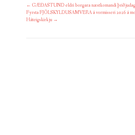
Post
←
GÆÐASTUND eldri borgara næstkomandi þriðjudag 3. f
navigation
Fyrsta FJÖLSKYLDUSAMVERA á vormisseri 2026 á morgu
Háteigskirkju
→