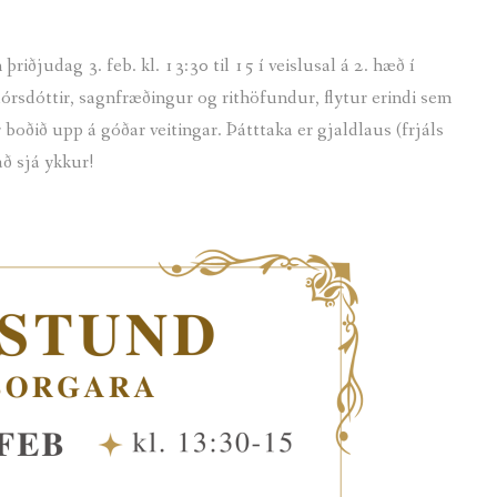
dag 3. feb. kl. 13:30 til 15 í veislusal á 2. hæð í
órsdóttir, sagnfræðingur og rithöfundur, flytur erindi sem
r boðið upp á góðar veitingar. Þátttaka er gjaldlaus (frjáls
ð sjá ykkur!