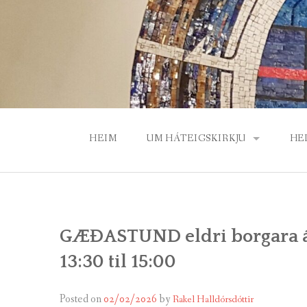
Skip
to
content
HEIM
UM HÁTEIGSKIRKJU
HE
PRESTAR OG STARFSFÓLK
GU
HÁTEIGSKIRKJA – SAGA, BYGG
BÆ
GÆÐASTUND eldri borgara á m
SÓKNARNEFND HÁTEIGSKIRKJ
HE
13:30 til 15:00
VILTU STYRKJA HÁTEIGSKIRKJ
Posted on
02/02/2026
by
Rakel Halldórsdóttir