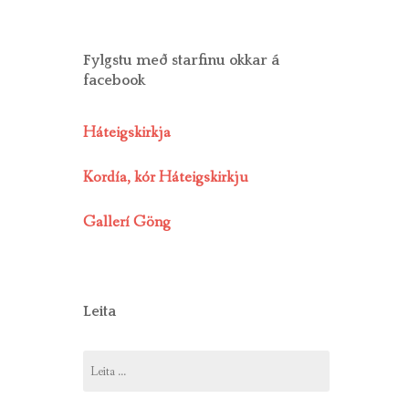
Fylgstu með starfinu okkar á
facebook
Háteigskirkja
Kordía, kór Háteigskirkju
Gallerí Göng
Leita
Leita
að: