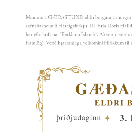
Minnum á GÆÐASTUND eldri borgara á morgun þriðju
safnaðarheimili Háteigskirkju. Dr. Erla Dóris Halld
ber yfirskriftina: “Berklar á Íslandi”. Að venju verðu
framlög). Verið hjartanlega velkomin! Hlökkum til a