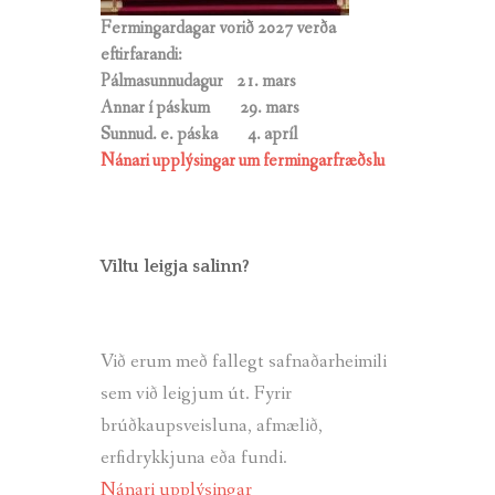
Fermingardagar vorið 2027 verða
eftirfarandi:
Pálmasunnudagur 21. mars
Annar í páskum 29. mars
Sunnud. e. páska
4. apríl
Nánari upplýsingar um fermingarfræðslu
Viltu leigja salinn?
Við erum með fallegt safnaðarheimili
sem við leigjum út. Fyrir
brúðkaupsveisluna, afmælið,
erfidrykkjuna eða fundi.
Nánari upplýsingar