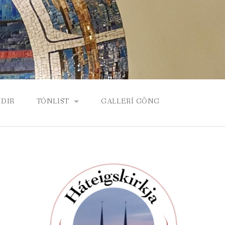
DIR
TÓNLIST
GALLERÍ GÖNG
KORDÍA, KÓR HÁTEIGSKIRKJU
BARNA- OG UNGLINGAKÓR
ORGEL HÁTEIGSKIRKJU