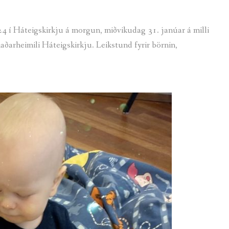
 í Háteigskirkju á morgun, miðvikudag 31. janúar á milli
naðarheimili Háteigskirkju. Leikstund fyrir börnin,