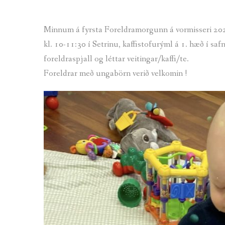
Minnum á fyrsta Foreldramorgunn á vormisseri 2024
kl. 10-11:30 í Setrinu, kaffistofurýml á 1. hæð í saf
foreldraspjall og léttar veitingar/kaffi/te.
Foreldrar með ungabörn verið velkomin !