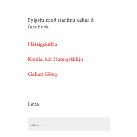
Fylgstu með starfinu okkar á
facebook
Háteigskirkja
Kordía, kór Háteigskirkju
Gallerí Göng
Leita
Leita
að: