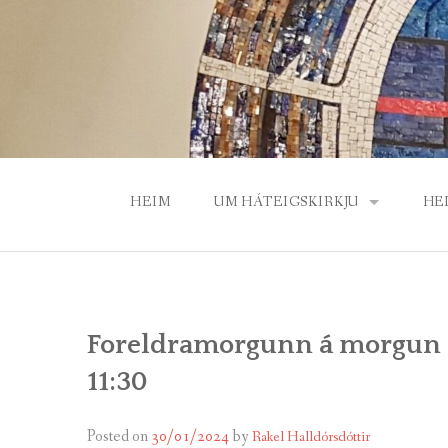
Skip
to
content
HEIM
UM HÁTEIGSKIRKJU
HE
PRESTAR OG STARFSFÓLK
GU
HÁTEIGSKIRKJA – SAGA, BYGG
BÆ
Foreldramorgunn á morgun mi
SÓKNARNEFND HÁTEIGSKIRKJ
HE
11:30
VILTU STYRKJA HÁTEIGSKIRKJ
Posted on
30/01/2024
by
Rakel Halldórsdóttir