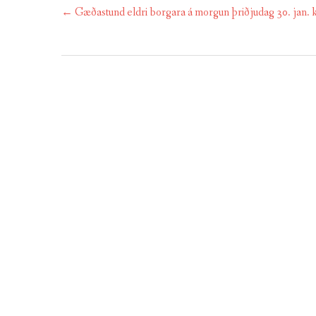
Post
←
Gæðastund eldri borgara á morgun þriðjudag 30. jan. k
navigation